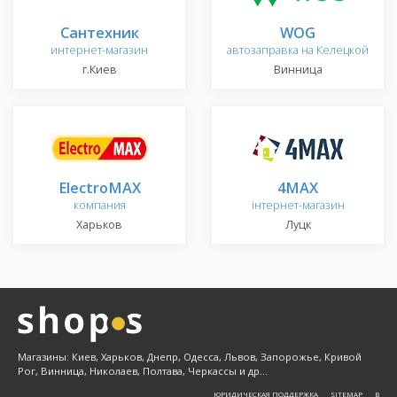
Сантехник
WOG
интернет-магазин
автозаправка на Келецкой
г.Киев
Винница
ElectroMAX
4MAX
компания
інтернет-магазин
Харьков
Луцк
Магазины: Киев, Харьков, Днепр, Одесса, Львов, Запорожье, Кривой
Рог, Винница, Николаев, Полтава, Черкассы и др...
ЮРИДИЧЕСКАЯ ПОДДЕРЖКА
SITEMAP
Β