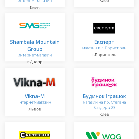
Киев
интернет-магазин
Киев
Shambala Mountain
Експерт
Group
магазин в г. Борисполь
г.Борисполь
интернет-магазин
г.Днепр
Vikna-M
Будинок Іграшок
інтернет-магазин
магазин на пр. Степана
Бандеры 23
Львов
Киев