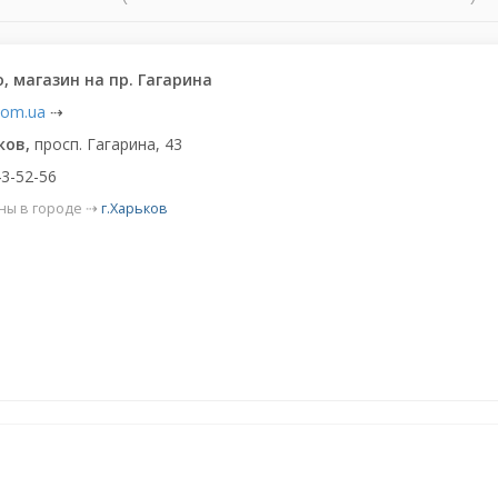
no, магазин на пр. Гагарина
.com.ua
⇢
ков,
просп. Гагарина, 43
3-52-56
ны в городе ⇢
г.Харьков