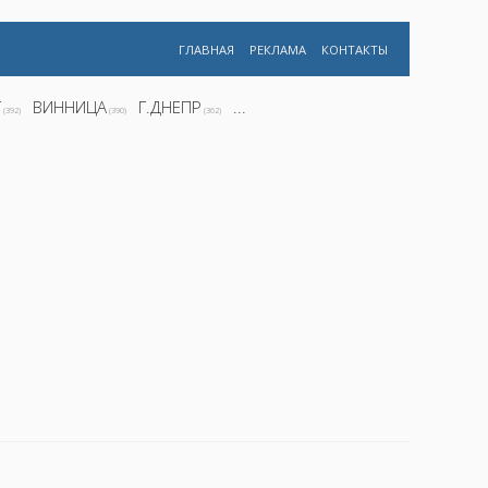
ГЛАВНАЯ
РЕКЛАМА
КОНТАКТЫ
Г
ВИННИЦА
Г.ДНЕПР
...
(392)
(390)
(362)