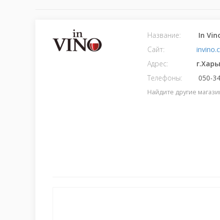
Название:
In Vi
Сайт:
invino
Адрес:
г.Харь
Телефоны:
050-34
Найдите другие магази