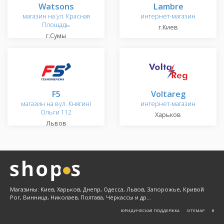
Watsons
Lambre
магазин на ул. Красная
интернет-магазин
Площадь
г.Киев
г.Сумы
F5
Voltareg
магазин на вул. Княгині
интернет-магазин
Ольги 112
Харьков
Львов
Магазины: Киев, Харьков, Днепр, Одесса, Львов, Запорожье, Кривой
Рог, Винница, Николаев, Полтава, Черкассы и др...
ЮРИДИЧЕСКАЯ ПОДДЕРЖКА
SITEMAP
Β