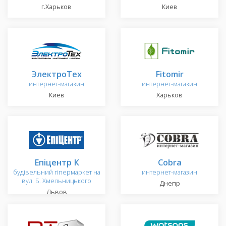
г.Харьков
Киев
ЭлектроТех
Fitomir
интернет-магазин
интернет-магазин
Киев
Харьков
Епіцентр К
Cobra
будівельний гіпермаркет на
интернет-магазин
вул. Б. Хмельницького
Днепр
Львов