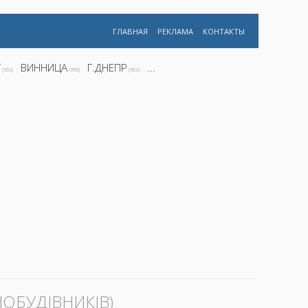
ГЛАВНАЯ
РЕКЛАМА
КОНТАКТЫ
Г
ВИННИЦА
Г.ДНЕПР
...
(392)
(390)
(362)
ОБУДІВНИКІВ)