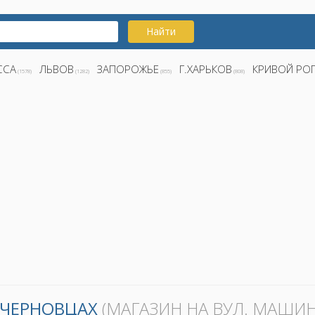
Найти
ССА
ЛЬВОВ
ЗАПОРОЖЬЕ
Г.ХАРЬКОВ
КРИВОЙ РО
(1578)
(1282)
(855)
(808)
В ЧЕРНОВЦАХ
(МАГАЗИН НА ВУЛ. МАШИН