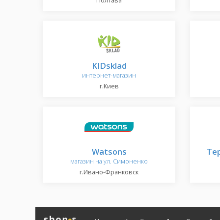
Полтава
KIDsklad
интернет-магазин
г.Киев
Watsons
Тер
магазин на ул. Симоненко
г.Ивано-Франковск