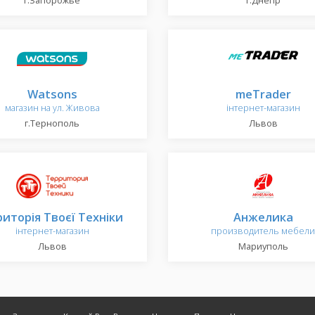
г.Запорожье
г.Днепр
Watsons
meTrader
магазин на ул. Живова
інтернет-магазин
г.Тернополь
Львов
иторія Твоєї Техніки
Анжелика
інтернет-магазин
производитель мебели
Львов
Мариуполь