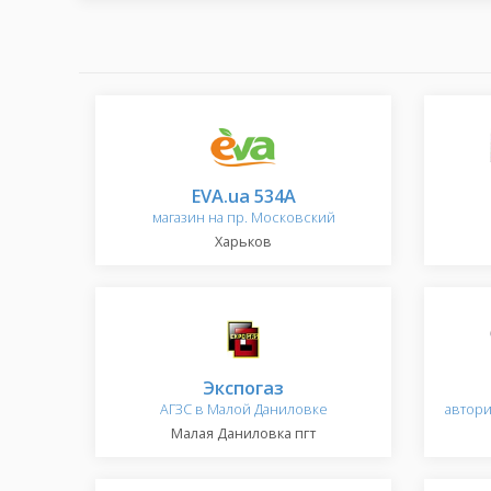
EVA.ua 534A
магазин на пр. Московский
Харьков
Экспогаз
АГЗС в Малой Даниловке
автор
Малая Даниловка пгт