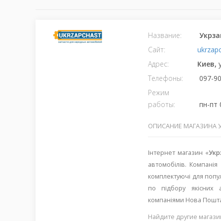
Название:
Укрза
Сайт:
ukrzap
Адрес:
Киев,
Телефоны:
097-90
Режим
работы:
пн-пт 0
ОПИСАНИЕ МАГАЗИНА 
Інтернет магазин «
Укр
автомобілів. Компанія
комплектуючі для поп
по підбору якісних а
компаніями Нова Пошта,
Найдите другие магази