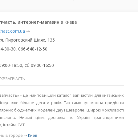
пчасть, интернет-магазин
в Киеве
chast.com.ua
⇢
ул. Пироговский Шлях, 135
4-30-30, 066-648-12-50
9:00-18:50, сб 09:00-16:50
УКРЗАПЧАСТЬ
запчасть
» - це найповніший каталог запчастин для китайських
 існує вже більше десяти років. Так само тут можна придбати
улярних бюджетних моделей Деу і Шевроле. Широкі можливості
налогів. Низькі ціни, доставка по Україні транспортними
 Інтайм, САТ.
ны в городе ⇢
Киев