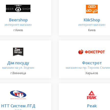
Beershop
KlikShop
интернет-магазин
интернет-магазин
г.Киев
Киев
Дім посуду
Фокстрот
магазин на ул. Зодчих
магазин на пр. Героев Стали
г.Винница
Харьков
НТТ Систем ЛТД
Peak