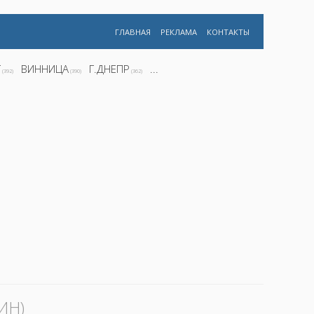
ГЛАВНАЯ
РЕКЛАМА
КОНТАКТЫ
Г
ВИННИЦА
Г.ДНЕПР
...
(392)
(390)
(362)
ИН)