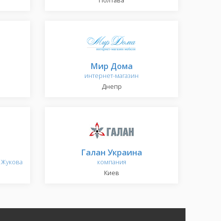
Полтава
Мир Дома
интернет-магазин
Днепр
Галан Украина
 Жукова
компания
Киев