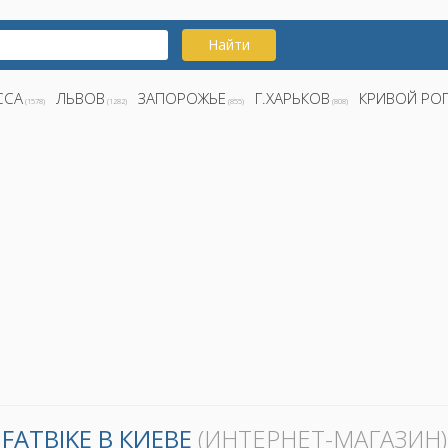
Найти
ССА
ЛЬВОВ
ЗАПОРОЖЬЕ
Г.ХАРЬКОВ
КРИВОЙ РО
(1578)
(1282)
(855)
(808)
FATBIKE В КИЕВЕ
(ИНТЕРНЕТ-МАГАЗИН)