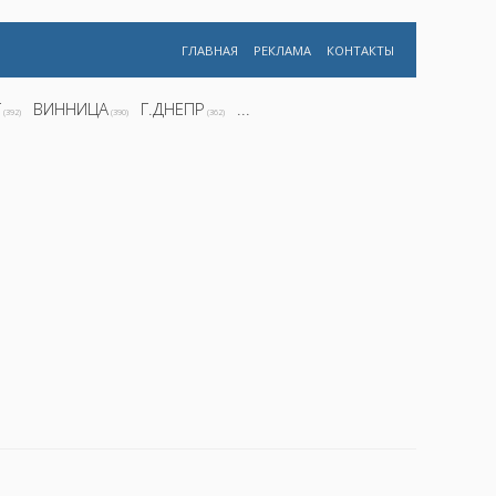
ГЛАВНАЯ
РЕКЛАМА
КОНТАКТЫ
Г
ВИННИЦА
Г.ДНЕПР
...
(392)
(390)
(362)