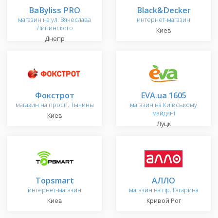
BaByliss PRO
Black&Decker
магазин на ул. Вячеслава
интернет-магазин
Липинского
Киев
Днепр
Фокстрот
EVA.ua 1605
магазин на просп. Тычины
магазин на Київському
майдані
Киев
Луцк
Topsmart
АЛЛО
интернет-магазин
магазин на пр. Гагарина
Киев
Кривой Рог