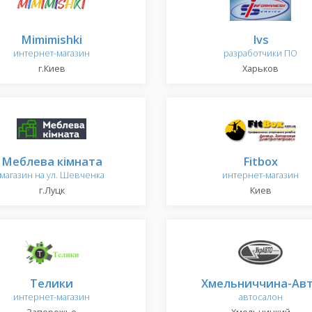
Mimimishki
Ivs
интернет-магазин
разработчики ПО
г.Киев
Харьков
Меблева кімната
Fitbox
магазин на ул. Шевченка
интернет-магазин
г.Луцк
Киев
Телики
Хмельниччина-Ав
интернет-магазин
автосалон