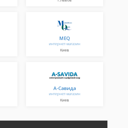
г.Львов
MEQ
интернет-магазин
Киев
А-Савида
интернет-магазин
Киев