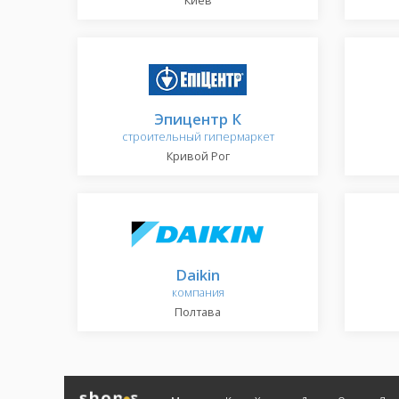
Киев
Эпицентр К
строительный гипермаркет
Кривой Рог
Daikin
компания
Полтава