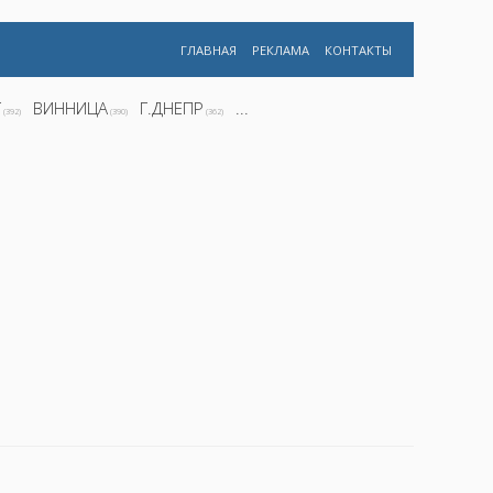
ГЛАВНАЯ
РЕКЛАМА
КОНТАКТЫ
Г
ВИННИЦА
Г.ДНЕПР
...
(392)
(390)
(362)