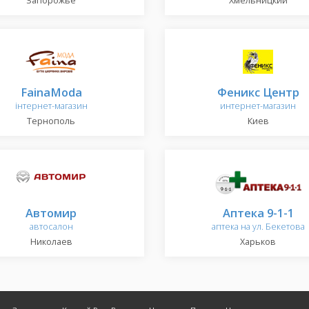
Запорожье
Хмельницкий
FainaModa
Феникс Центр
інтернет-магазин
интернет-магазин
Тернополь
Киев
Автомир
Аптека 9-1-1
автосалон
аптека на ул. Бекетова
Николаев
Харьков