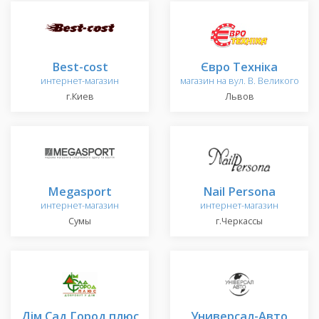
Best-cost
Євро Техніка
интернет-магазин
магазин на вул. В. Великого
г.Киев
Львов
Megasport
Nail Persona
интернет-магазин
интернет-магазин
Сумы
г.Черкассы
Дім Сад Город плюс
Универсал-Авто