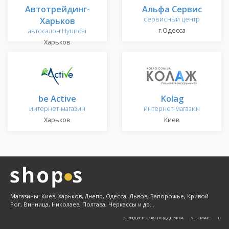
Автотрейдинг-
Альфа Сервис
Харьков
сервисный центр
г.Одесса
автосалон Hyundai
Харьков
be Active
Kolag
интернет-магазин
интернет-магазин
Харьков
Киев
Магазины: Киев, Харьков, Днепр, Одесса, Львов, Запорожье, Кривой
Рог, Винница, Николаев, Полтава, Черкассы и др...
ЮРИДИЧЕСКАЯ ПОДДЕРЖКА
SITEMAP
Β