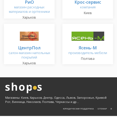
РиО
Крос-сервис
магазин расходных
компания
материалов и оргтехники
Киев
Харьков
ЦентрПол
Ясень-М
салон-магазин напольных
производитель мебели
покрытий
Полтава
Харьков
Магазины: Киев, Харьков, Днепр, Одесса, Львов, Запорожье, Кривой
Рог, Винница, Николаев, Полтава, Черкассы и др...
ЮРИДИЧЕСКАЯ ПОДДЕРЖКА
SITEMAP
Β