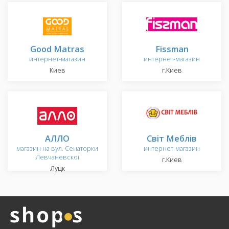
Good Matras
Fissman
интернет-магазин
интернет-магазин
Киев
г.Киев
АЛЛО
Світ Меблів
магазин на вул. Сенаторки
интернет-магазин
Левчаневскої
г.Киев
Луцк