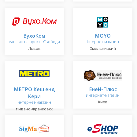
ВухоКом
MOYO
магазин на просп. Свободи
інтернет-магазин
Львов
Хмельницкий
МЕТРО Кеш енд
Еней-Плюс
Кери
интернет-магазин
Киев
интернет-магазин
г.Ивано-Франковск