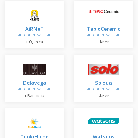
AiRNeT
TeploCeramic
интернет-магазин
интернет-магазин
г.Одесса
г.Киев
Delavega
Soloua
интернет-магазин
интернет-магазин
г.Винница
г.Киев
TeploHolod
Watsons