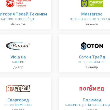
итория Твоей Техники
Masterzoo
магазин на пр. Победы
магазин на рынке "Одесск
Чернигов
Харьков
Viola ua
Сотон Трейд
магазин
интернет-магазин
Днепр
г.Днепр
Сваргород
Полимед
интернет-магазин
магазин на ул. Николаевская 