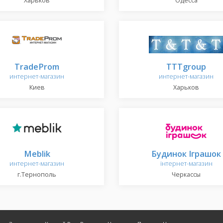
Харьков
Одесса
TradeProm
TTTgroup
интернет-магазин
интернет-магазин
Киев
Харьков
Meblik
Будинок Іграшок
интернет-магазин
інтернет-магазин
г.Тернополь
Черкассы