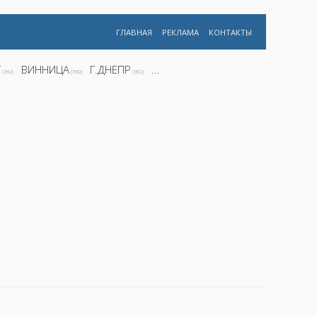
ГЛАВНАЯ
РЕКЛАМА
КОНТАКТЫ
Г
ВИННИЦА
Г.ДНЕПР
...
(392)
(390)
(362)