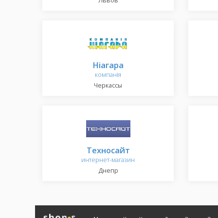
Львов
Ніагара
компанія
Черкассы
Техносайт
интернет-магазин
Днепр