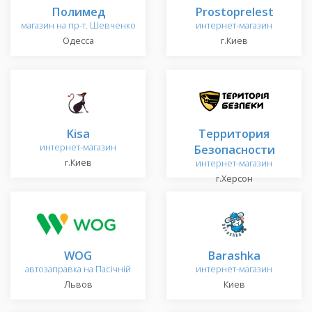
Полимед
Prostoprelest
магазин на пр-т. Шевченко
интернет-магазин
Одесса
г.Киев
Kisa
Территория
интернет-магазин
Безопасности
г.Киев
интернет-магазин
г.Херсон
WOG
Barashka
автозаправка на Пасічній
интернет-магазин
Львов
Киев