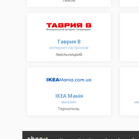
Львов
Таврия В
интернет-гастроном
Хмельницкий
ІКЕА Манія
магазин
ма
Тернополь