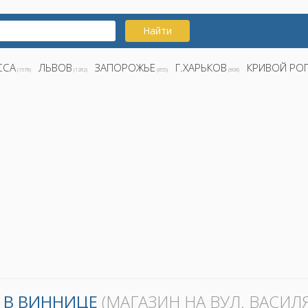
Найти
ССА
ЛЬВОВ
ЗАПОРОЖЬЕ
Г.ХАРЬКОВ
КРИВОЙ РО
(1578)
(1282)
(855)
(808)
 В ВИННИЦЕ
(МАГАЗИН НА ВУЛ. ВАСИЛ