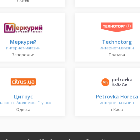
г.Киев
Меркурий
Technotorg
интернет-магазин
интернет-магазин
Запорожье
Полтава
Цитрус
Petrovka Horeca
газин на Академика Глушко
интернет-магазин
Одесса
г.Киев