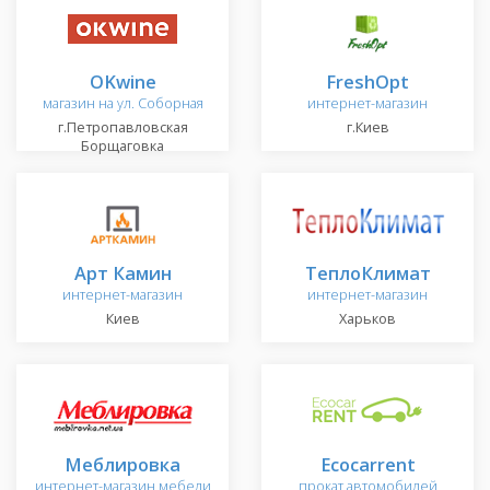
OKwine
FreshOpt
магазин на ул. Соборная
интернет-магазин
г.Петропавловская
г.Киев
Борщаговка
Арт Камин
ТеплоКлимат
интернет-магазин
интернет-магазин
Киев
Харьков
Меблировка
Ecocarrent
интернет-магазин мебели
прокат автомобилей