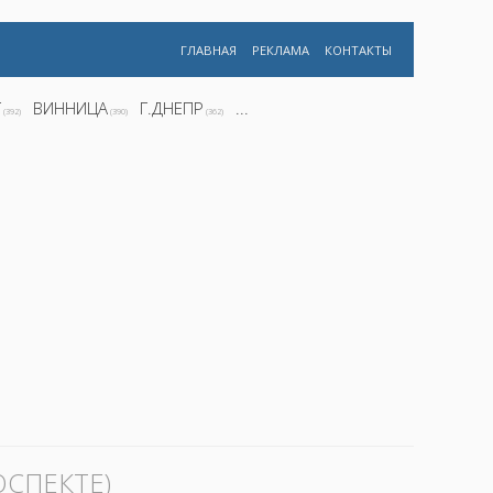
ГЛАВНАЯ
РЕКЛАМА
КОНТАКТЫ
Г
ВИННИЦА
Г.ДНЕПР
...
(392)
(390)
(362)
СПЕКТЕ)