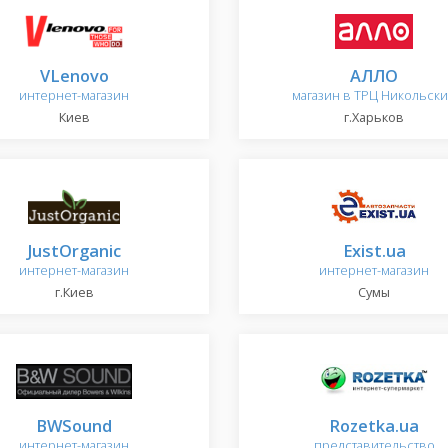
VLenovo
АЛЛО
интернет-магазин
магазин в ТРЦ Никольск
Киев
г.Харьков
JustOrganic
Exist.ua
интернет-магазин
интернет-магазин
г.Киев
Сумы
BWSound
Rozetka.ua
интернет-магазин
представительство