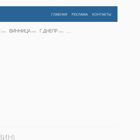
ГЛАВНАЯ
РЕКЛАМА
КОНТАКТЫ
Г
ВИННИЦА
Г.ДНЕПР
...
(392)
(390)
(362)
ЗИН)