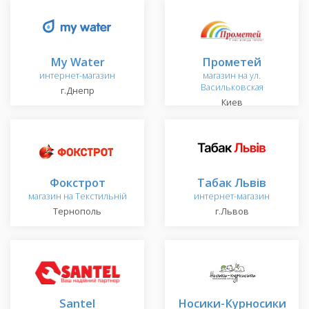
My Water
Прометей
интернет-магазин
магазин на ул.
Васильковская
г.Днепр
Киев
Фокстрот
Табак Львів
магазин на Текстильній
интернет-магазин
Тернополь
г.Львов
Santel
Носики-Курносики