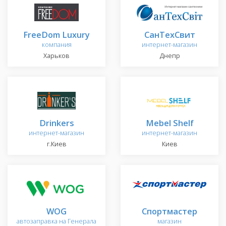
FreeDom Luxury
СанТехСвит
компания
интернет-магазин
Харьков
Днепр
Drinkers
Mebel Shelf
интернет-магазин
интернет-магазин
г.Киев
Киев
WOG
Спортмастер
автозаправка на Генерала
магазин