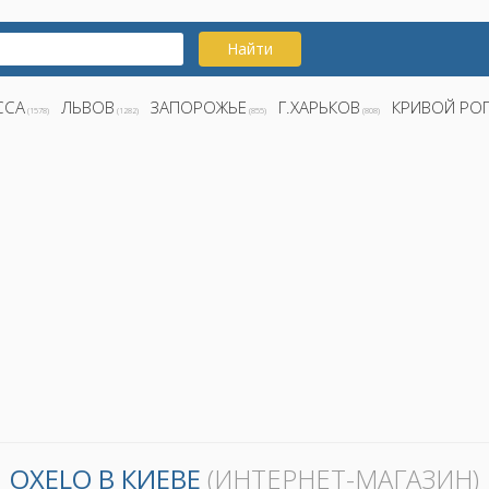
Найти
ССА
ЛЬВОВ
ЗАПОРОЖЬЕ
Г.ХАРЬКОВ
КРИВОЙ РО
(1578)
(1282)
(855)
(808)
ОXELO В КИЕВЕ
(ИНТЕРНЕТ-МАГАЗИН)