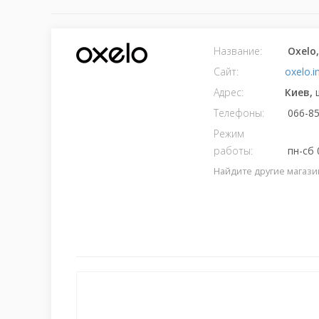
Название:
Оxelo
Сайт:
oxelo.i
Адрес:
Киев,
Телефоны:
066-85
Режим
работы:
пн-сб 0
Найдите другие магази