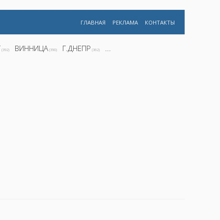
ГЛАВНАЯ
РЕКЛАМА
КОНТАКТЫ
Г
ВИННИЦА
Г.ДНЕПР
...
(392)
(390)
(362)