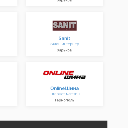
Харьков
Sanit
салон-интерьер
Харьков
OnlineШина
інтернет-магазин
Тернополь