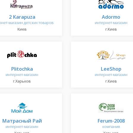
2 Karapuza
Adormo
рнет-магазин детских товаров
интернет-магазин
Киев
г.Киев
Plitochka
LeeShop
интернет-магазин
интернет-магазин
г.Харьков
г.Киев
Матрасный Рай
Ferum-2008
интернет-магазин
компания