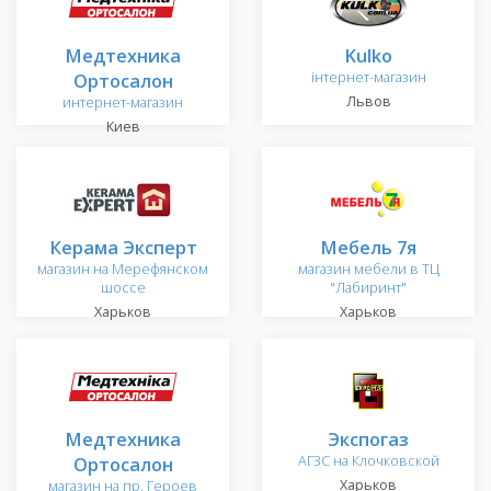
Медтехника
Kulko
Ортосалон
інтернет-магазин
Львов
интернет-магазин
Киев
Керама Эксперт
Мебель 7я
магазин на Мерефянском
магазин мебели в ТЦ
шоссе
"Лабиринт"
Харьков
Харьков
Медтехника
Экспогаз
Ортосалон
АГЗС на Клочковской
Харьков
магазин на пр. Героев