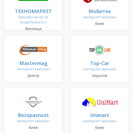
ТЕХНОМАРКЕТ
Мобитек
магазин на пр-те
интернет-магазин
Коцюбинского
Киев
Винница
Mastermag
Top-Car
интернет-магазин
интернет-магазин
Днепр
Харьков
Bezopasnost
Unimart
интернет-магазин
интернет-магазин
Киев
Киев