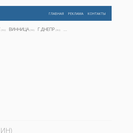
ГЛАВНАЯ
РЕКЛАМА
КОНТАКТЫ
Г
ВИННИЦА
Г.ДНЕПР
...
(392)
(390)
(362)
ИН)