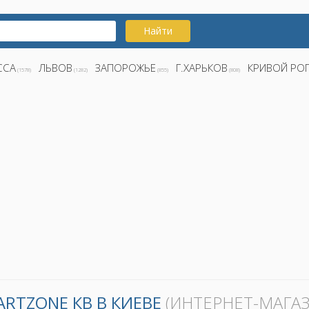
Найти
ССА
ЛЬВОВ
ЗАПОРОЖЬЕ
Г.ХАРЬКОВ
КРИВОЙ РО
(1578)
(1282)
(855)
(808)
ARTZONE КВ В КИЕВЕ
(ИНТЕРНЕТ-МАГАЗ