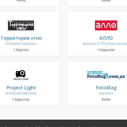
Киев
Киев
Территория этно
АЛЛО
интернет-магазин
магазин в ТРЦ Никольск
г.Херсон
г.Харьков
Project Light
FotoMag
интернет-магазин
магазин
г.Харьков
Киев