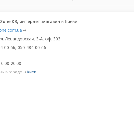
Zone КВ, интернет-магазин
в Киеве
one.com.ua
⇢
ул. Левандовская, 3-А, оф. 303
4-00-66, 050-484-00-66
10:00-20:00
ны в городе ⇢
Киев