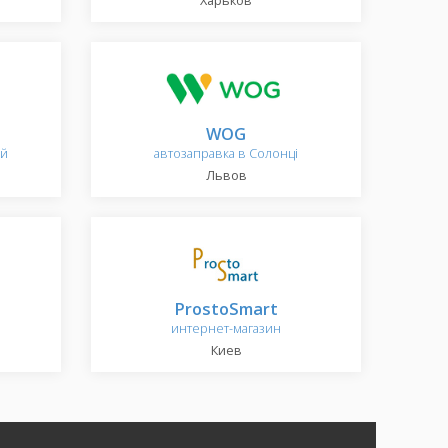
Харьков
WOG
ий
автозаправка в Солонці
Львов
ProstoSmart
интернет-магазин
Киев