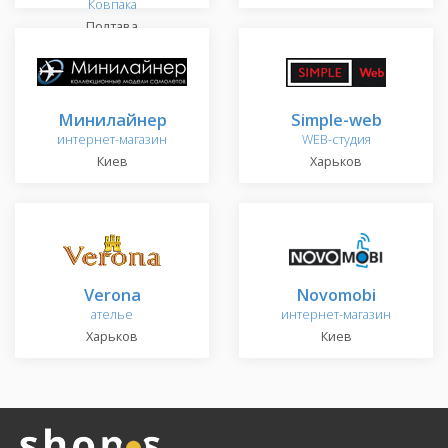
Ковпака
Полтава
Минилайнер
Simple-web
интернет-магазин
WEB-студия
Киев
Харьков
Verona
Novomobi
ателье
интернет-магазин
Харьков
Киев