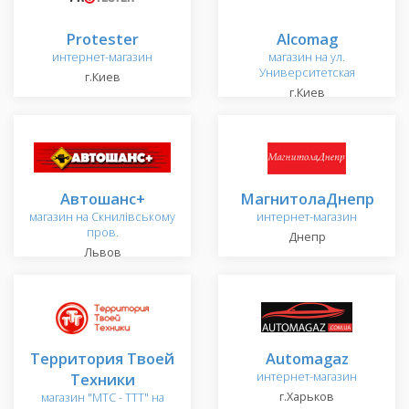
Protester
Alcomag
интернет-магазин
магазин на ул.
Университетская
г.Киев
г.Киев
Автошанс+
МагнитолаДнепр
магазин на Скнилівському
интернет-магазин
пров.
Днепр
Львов
Территория Твоей
Automagaz
Техники
интернет-магазин
г.Харьков
магазин "МТС - TTT" на