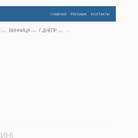
ГЛАВНАЯ
РЕКЛАМА
КОНТАКТЫ
Г
ВИННИЦА
Г.ДНЕПР
...
(392)
(390)
(362)
ИН)