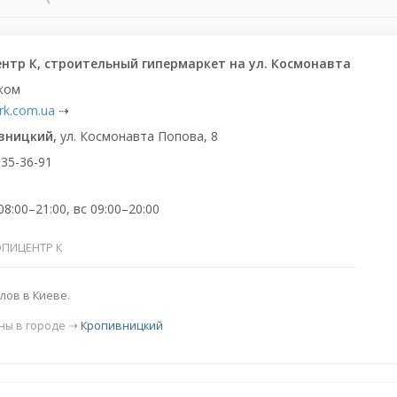
нтр К, строительный гипермаркет на ул. Космонавта
ком
trk.com.ua
⇢
вницкий,
ул. Космонавта Попова, 8
 35-36-91
08:00–21:00, вс 09:00–20:00
ЭПИЦЕНТР К
лов в Киеве.
ны в городе ⇢
Кропивницкий