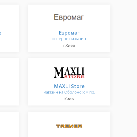
p
Евромаг
интернет-магазин
г.Киев
MAXLI Store
магазин на Оболонском пр.
Киев