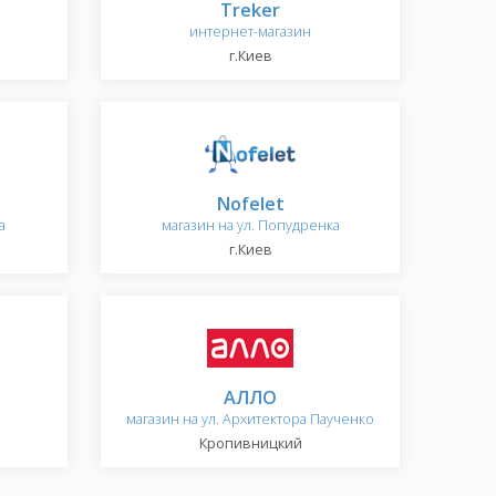
Treker
интернет-магазин
г.Киев
Nofelet
а
магазин на ул. Попудренка
г.Киев
АЛЛО
магазин на ул. Архитектора Паученко
Кропивницкий