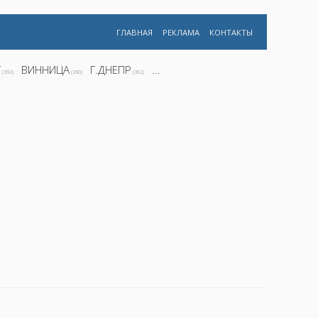
ГЛАВНАЯ
РЕКЛАМА
КОНТАКТЫ
Г
ВИННИЦА
Г.ДНЕПР
...
(392)
(390)
(362)