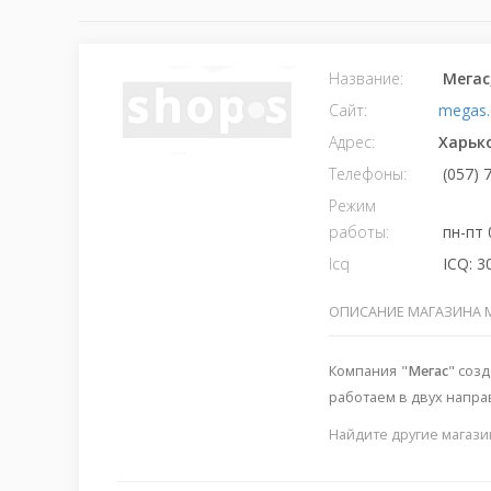
Название:
Мегас
Сайт:
megas.
Адрес:
Харьк
Телефоны:
(057) 
Режим
работы:
пн-пт 
Icq
ICQ: 3
ОПИСАНИЕ МАГАЗИНА 
Компания "
Мегас
" соз
работаем в двух напра
Найдите другие магази