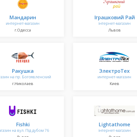
Мандарин
Іграшковий Рай
интернет-магазин
інтернет-магазин
г.Одесса
Львов
Ракушка
ЭлектроТех
газин на пр. Богоявленский
интернет-магазин
г.Николаев
Киев
Fishki
Lightathome
агазин на вул. Під дубом 76
інтернет-магазин