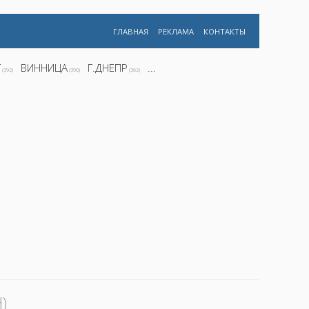
ГЛАВНАЯ
РЕКЛАМА
КОНТАКТЫ
Г
ВИННИЦА
Г.ДНЕПР
...
(392)
(390)
(362)
)