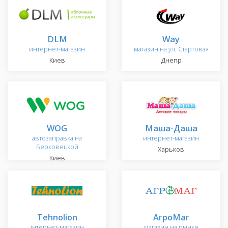
DLM
Way
интернет-магазин
магазин на ул. Стартовая
Киев
Днепр
WOG
Маша-Даша
автозаправка на
интернет-магазин
Берковецкой
Харьков
Киев
Tehnolion
АгроМаг
інтернет-магазин
магазин на рынке