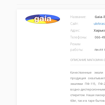
Название:
Gaia-
Сайт:
ukrkras
Адрес:
Харьк
Телефоны:
066-49
Режим
работы:
пн-пт 
ОПИСАНИЕ МАГАЗИНА G
Качественные эмали
продукция охватывае
эмалями ПФ-115, ПФ-2
водно-дисперсионны
спиритом. Наши лакок
60кг, так и в таре бытов