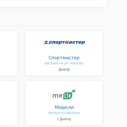
Спортмастер
магазин на ул. Чкалова
Днепр
Миркли
интернет-магазин
г.Днепр