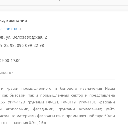
lkz, компания
ki.com.ua
⇢
ов,
ул. Велозаводская, 2
9-22-98, 096-099-22-98
09:00-17:00
AIA-LKZ
 и краски промышленного и бытового назначения Наша
т как бытовой, так и промышленный сектор и представлена
66, УРФ-1128; грунтами ГФ-021, ГФ-0119, УРФ-1101; красками
ми акриловыми, фасадными; грунтами акриловыми; уайт-
расочные материалы фасованы как в промышленной таре 50кг и
ого назначения 0.9кг, 2.5кг.