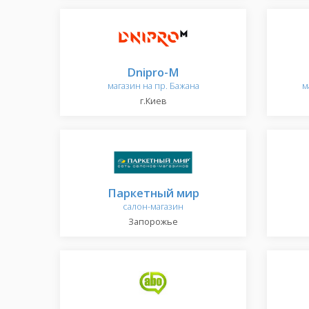
Dnipro-M
магазин на пр. Бажана
м
г.Киев
Паркетный мир
салон-магазин
Запорожье