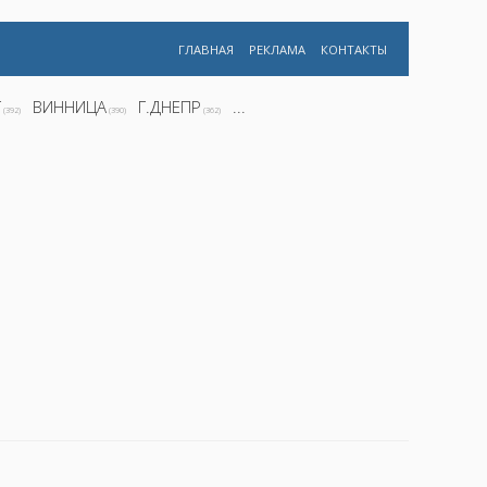
ГЛАВНАЯ
РЕКЛАМА
КОНТАКТЫ
Г
ВИННИЦА
Г.ДНЕПР
...
(392)
(390)
(362)