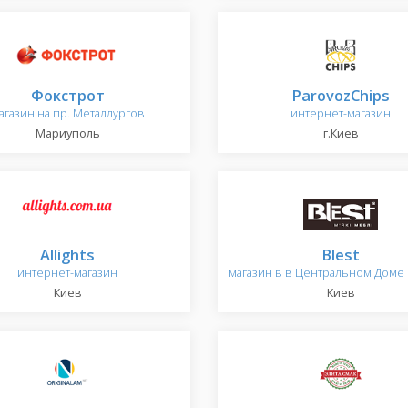
Фокстрот
ParovozChips
агазин на пр. Металлургов
интернет-магазин
Мариуполь
г.Киев
Allights
Blest
интернет-магазин
магазин в в Центральном Доме
Киев
Киев