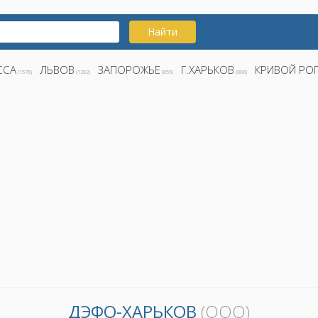
Найти
ССА
ЛЬВОВ
ЗАПОРОЖЬЕ
Г.ХАРЬКОВ
КРИВОЙ РО
(1578)
(1282)
(855)
(808)
ДЭФО-ХАРЬКОВ
(ООО)