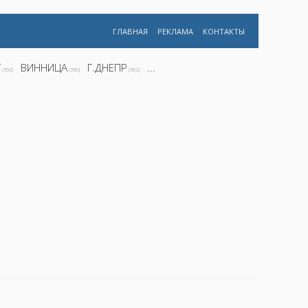
ГЛАВНАЯ
РЕКЛАМА
КОНТАКТЫ
Г
ВИННИЦА
Г.ДНЕПР
...
(392)
(390)
(362)