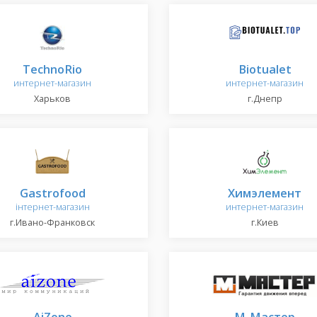
TechnoRio
Biotualet
интернет-магазин
интернет-магазин
Харьков
г.Днепр
Gastrofood
Химэлемент
інтернет-магазин
интернет-магазин
г.Ивано-Франковск
г.Киев
AiZone
М-Мастер