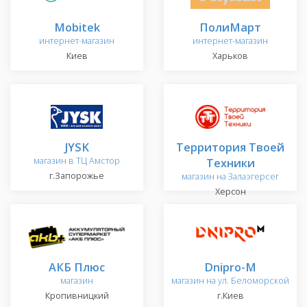
Mobitek
ПолиМарт
интернет-магазин
интернет-магазин
Киев
Харьков
JYSK
Территория Твоей
магазин в ТЦ Амстор
Техники
г.Запорожье
магазин на Залаэгерсег
Херсон
АКБ Плюс
Dnipro-M
магазин
магазин на ул. Беломорской
Кропивницкий
г.Киев