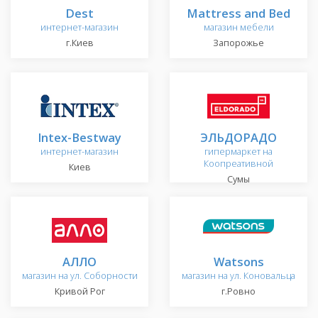
Dest
Mattress and Bed
интернет-магазин
магазин мебели
г.Киев
Запорожье
Intex-Bestway
ЭЛЬДОРАДО
интернет-магазин
гипермаркет на
Коопреативной
Киев
Сумы
АЛЛО
Watsons
магазин на ул. Соборности
магазин на ул. Коновальца
Кривой Рог
г.Ровно