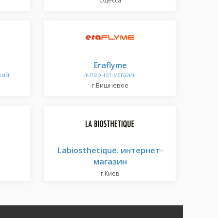
Одесса
Eraflyme
кий
интернет-магазин
г.Вишневое
Labiosthetique. интернет-
магазин
г.Киев