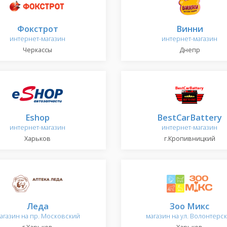
Фокстрот
Винни
интернет-магазин
интернет-магазин
Черкассы
Днепр
Eshop
BestCarBattery
интернет-магазин
интернет-магазин
Харьков
г.Кропивницкий
Леда
Зоо Микс
агазин на пр. Московский
магазин на ул. Волонтерск