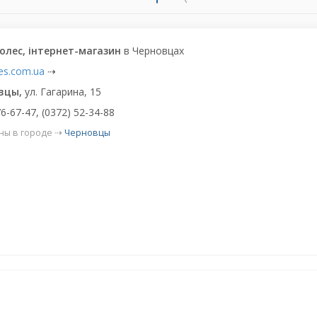
олес, інтернет-магазин
в Черновцах
les.com.ua
⇢
вцы,
ул. Гагарина, 15
6-67-47, (0372) 52-34-88
ны в городе ⇢
Черновцы