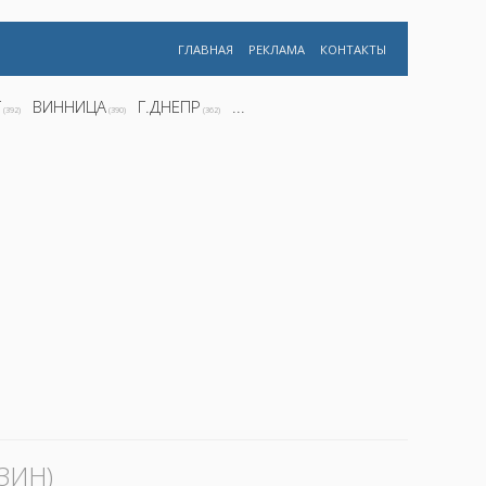
ГЛАВНАЯ
РЕКЛАМА
КОНТАКТЫ
Г
ВИННИЦА
Г.ДНЕПР
...
(392)
(390)
(362)
ЗИН)