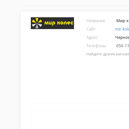
Название:
Мир к
Сайт:
mir-ko
Адрес:
Черно
Телефоны:
050-17
Найдите другие магази