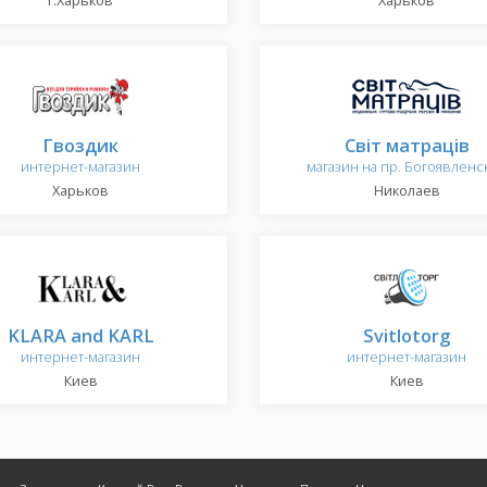
г.Харьков
Харьков
Гвоздик
Світ матраців
интернет-магазин
магазин на пр. Богоявленс
Харьков
Николаев
KLARA and KARL
Svitlotorg
интернет-магазин
интернет-магазин
Киев
Киев