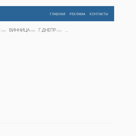
ГЛАВНАЯ
РЕКЛАМА
КОНТАКТЫ
Г
ВИННИЦА
Г.ДНЕПР
...
(392)
(390)
(362)