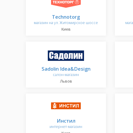
Technotorg
магазин на ул. Житомирское шоссе
мага
Киев
Sadolin Idea&Design
салон-магазин
Львов
Инстил
интернет-магазин