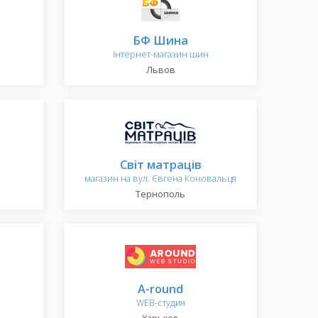
БФ Шина
інтернет-магазин шин
Львов
Світ матраців
магазин на вул. Євгена Коновальця
Тернополь
A-round
WEB-студия