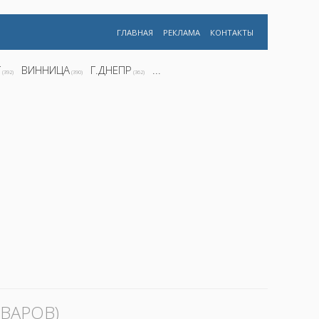
ГЛАВНАЯ
РЕКЛАМА
КОНТАКТЫ
Г
ВИННИЦА
Г.ДНЕПР
...
(392)
(390)
(362)
ВАРОВ)