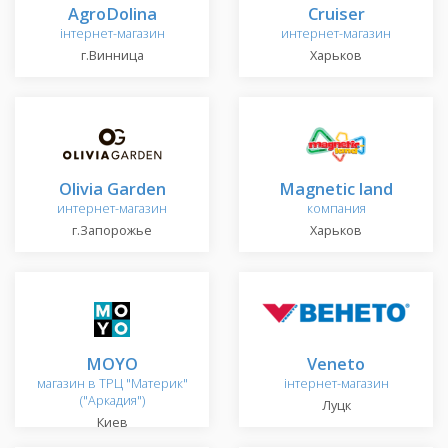
AgroDolina
Cruiser
інтернет-магазин
интернет-магазин
г.Винница
Харьков
Olivia Garden
Magnetic land
интернет-магазин
компания
г.Запорожье
Харьков
MOYO
Veneto
магазин в ТРЦ "Материк"
інтернет-магазин
("Аркадия")
Луцк
Киев