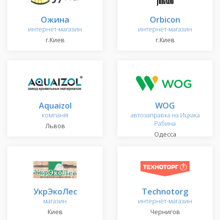
Ожина
Orbicon
интернет-магазин
интернет-магазин
г.Киев
г.Киев
Aquaizol
WOG
компанія
автозаправка на Ицхака
Рабина
Львов
Одесса
УкрЭкоЛес
Technotorg
магазин
интернет-магазин
Киев
Чернигов