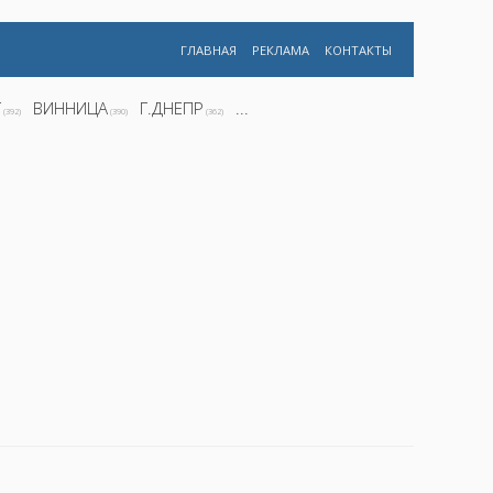
ГЛАВНАЯ
РЕКЛАМА
КОНТАКТЫ
Г
ВИННИЦА
Г.ДНЕПР
...
(392)
(390)
(362)