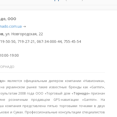
адо, ООО
rnado.com.ua
⇢
ов,
ул. Новгородская, 22
719-50-50, 719-27-21, 067-34-000-44, 755-45-54
10:00-19:00
ТОРНАДО
до
» является официальным дилером компании «Навионика»,
 на украинском рынке такие известные бренды как «Garmin»,
езультатам 2008 года ООО «Торговый дом «
Торнадо
» признан
ине розничным продавцом GPS-навигации «Garmin». На
ша компания представлена пятью торговыми точками в двух
рькове и Сумах. Профессиональные консультации специалистов