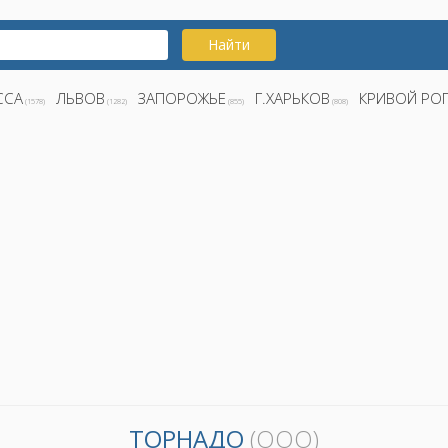
Найти
ССА
ЛЬВОВ
ЗАПОРОЖЬЕ
Г.ХАРЬКОВ
КРИВОЙ РО
(1578)
(1282)
(855)
(808)
ТОРНАДО
(ООО)