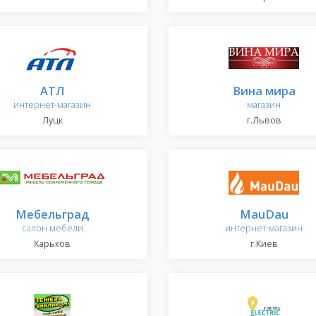
АТЛ
Вина мира
интернет-магазин
магазин
Луцк
г.Львов
Мебельград
MauDau
салон мебели
интернет-магазин
Харьков
г.Киев