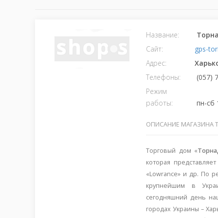
Название:
Торн
Сайт:
gps-to
Адрес:
Харьк
Телефоны:
(057) 
Режим
работы:
пн-сб 
ОПИСАНИЕ МАГАЗИНА 
Торговый дом «
Торна
которая представляет
«Lowrance» и др. По р
крупнейшим в Укра
сегодняшний день на
городах Украины – Ха