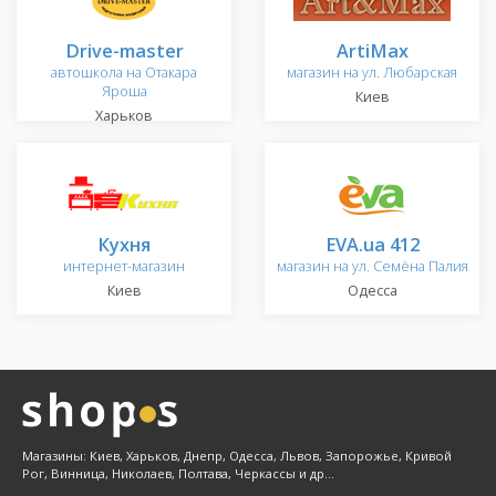
Drive-master
ArtiMax
автошкола на Отакара
магазин на ул. Любарская
Яроша
Киев
Харьков
Кухня
EVA.ua 412
интернет-магазин
магазин на ул. Семёна Палия
Киев
Одесса
Магазины: Киев, Харьков, Днепр, Одесса, Львов, Запорожье, Кривой
Рог, Винница, Николаев, Полтава, Черкассы и др...