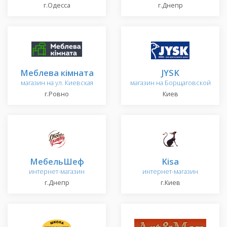
г.Одесса
г.Днепр
Меблева кімната
JYSK
магазин на ул. Киевская
магазин на Борщаговской
г.Ровно
Киев
МебельШеф
Kisa
интернет-магазин
интернет-магазин
г.Днепр
г.Киев