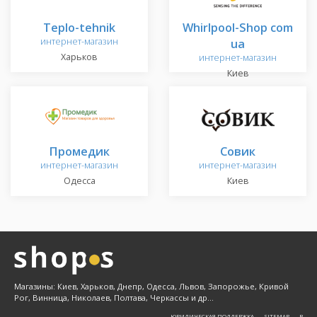
Тeplo-tehnik
Whirlpool-Shop com
интернет-магазин
ua
Харьков
интернет-магазин
Киев
Промедик
Совик
интернет-магазин
интернет-магазин
Одесса
Киев
Магазины: Киев, Харьков, Днепр, Одесса, Львов, Запорожье, Кривой
Рог, Винница, Николаев, Полтава, Черкассы и др...
ЮРИДИЧЕСКАЯ ПОДДЕРЖКА
SITEMAP
Β