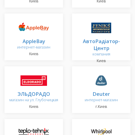
Киев
Киев
AppleBay
АвтоРадіатор-
интернет-магазин
Центр
Киев
компания
Киев
ЭЛЬДОРАДО
Deuter
магазин на ул. Глубочицкая
интернет-магазин
Киев
г.Киев