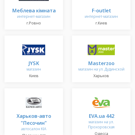
Меблева кімната
F-outlet
интернет-магазин
интернет-магазин
г.Ровно
г.Киев
JYSK
Masterzoo
магазин
магазин на ул. Дудинской
Киев
Харьков
Харьков-авто
EVA.ua 442
"Песочин"
магазин на ул.
Прохоровская
автосалон KIA
Одесса