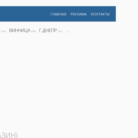
ГЛАВНАЯ
РЕКЛАМА
КОНТАКТЫ
Г
ВИННИЦА
Г.ДНЕПР
...
(392)
(390)
(362)
ЗИН)