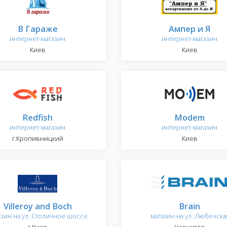
В Гараже
Ампер и Я
интернет-магазин
интернет-магазин
Киев
Киев
Redfish
Modem
интернет-магазин
интернет-магазин
г.Кропивницкий
Киев
Villeroy and Boch
Brain
азин на ул. Столичное шоссе
магазин на ул. Любечска