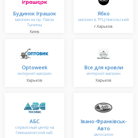
Будинок Іграшок
Ябко
магазин на пр. Павла
магазин в ТРЦ Никольский
Тычины
г.Харьков
Киев
Optoweek
Все для кровли
интернет-магазин
интернет-магазин
Харьков
Харьков
АБС
Івано-Франківськ-
сервисный центр на
Авто
Гимназической наб.
автосалон