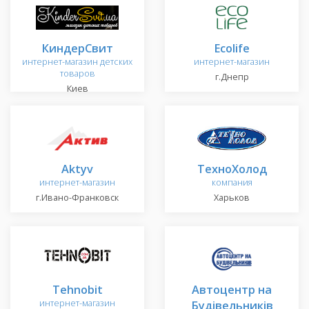
КиндерСвит
Ecolife
интернет-магазин детских
интернет-магазин
товаров
г.Днепр
Киев
Aktyv
ТехноХолод
интернет-магазин
компания
г.Ивано-Франковск
Харьков
Tehnobit
Автоцентр на
интернет-магазин
Будівельників