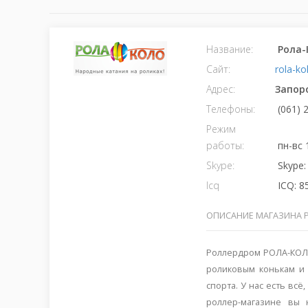
Название:
Рола-
Сайт:
rola-ko
Адрес:
Запор
Телефоны:
(061) 
Режим
работы:
пн-вс 
Skype:
Skype:
Icq
ICQ: 8
ОПИСАНИЕ МАГАЗИНА 
Роллердром РОЛА-КОЛО
роликовым конькам и 
спорта. У нас есть вс
роллер-магазине вы 