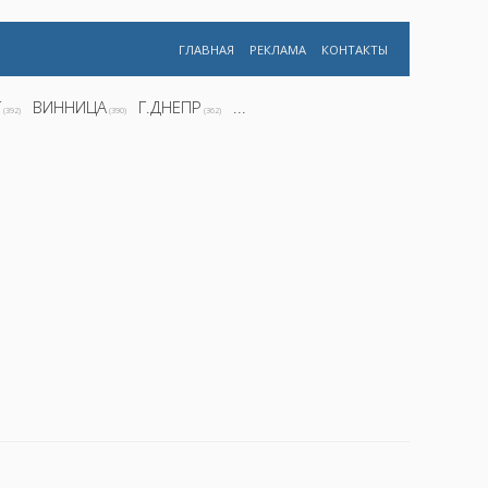
ГЛАВНАЯ
РЕКЛАМА
КОНТАКТЫ
Г
ВИННИЦА
Г.ДНЕПР
...
(392)
(390)
(362)