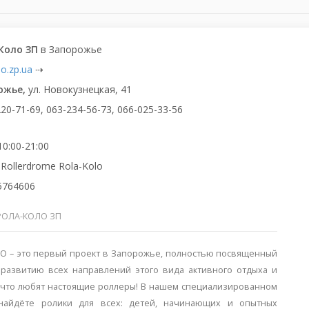
Коло ЗП
в Запорожье
lo.zp.ua
⇢
ожье,
ул. Новокузнецкая, 41
220-71-69, 063-234-56-73, 066-025-33-56
10:00-21:00
 Rollerdrome Rola-Kolo
5764606
РОЛА-КОЛО ЗП
 – это первый проект в Запорожье, полностью посвященный
развитию всех направлений этого вида активного отдыха и
ё, что любят настоящие роллеры! В нашем специализированном
найдёте ролики для всех: детей, начинающих и опытных