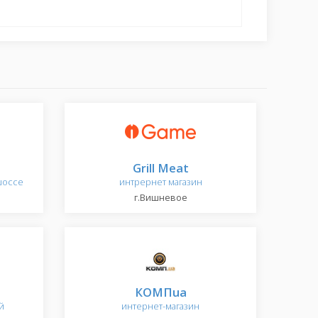
Grill Meat
шоссе
интрернет магазин
г.Вишневое
КОМПua
й
интернет-магазин