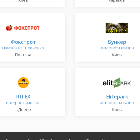
Киев
Харьков
Фокстрот
Бункер
магазин на Шевченко
интернет-магазин
Полтава
Киев
RITEX
Elitepark
интернет-магазин
интернет-магазин
г.Днепр
Киев