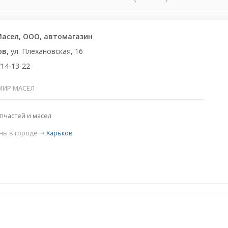
асел, ООО, автомагазин
ов,
ул. Плехановская, 16
714-13-22
МИР МАСЕЛ
пчастей и масел
ны в городе ⇢
Харьков