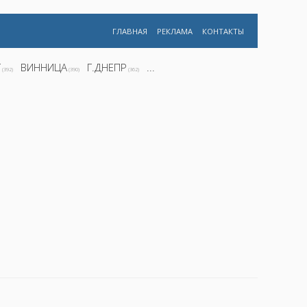
ГЛАВНАЯ
РЕКЛАМА
КОНТАКТЫ
Г
ВИННИЦА
Г.ДНЕПР
...
(392)
(390)
(362)