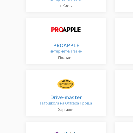
г.Киев
PROAPPLE
интернет-магазин
Полтава
Drive-master
автошкола на Отакара Яроша
Харьков