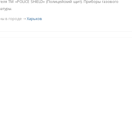
еля ТМ «POLICE SHIELD» (Полицейский щит). Приборы газового
матуры.
ны в городе ⇢
Харьков