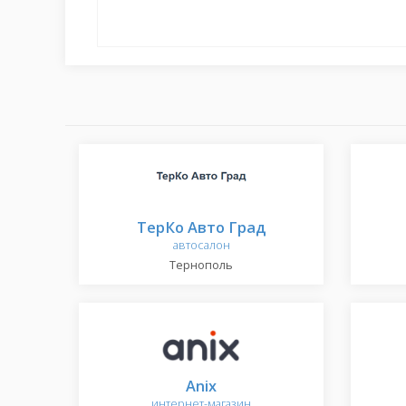
ТерКо Авто Град
автосалон
Тернополь
Anix
интернет-магазин