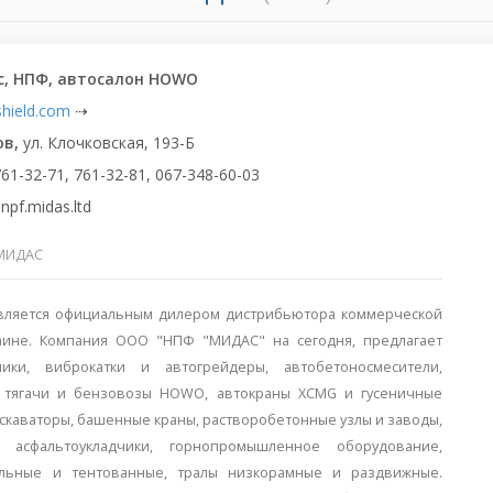
, НПФ, автосалон HOWO
shield.com
⇢
ов,
ул. Клочковская, 193-Б
761-32-71, 761-32-81, 067-348-60-03
npf.midas.ltd
МИДАС
ляется официальным дилером дистрибьютора коммерческой
ине. Компания ООО "НПФ "МИДАС" на сегодня, предлагает
ики, виброкатки и автогрейдеры, автобетоносмесители,
и, тягачи и бензовозы HOWO, автокраны XCMG и гусеничные
кскаваторы, башенные краны, растворобетонные узлы и заводы,
и асфальтоукладчики, горнопромышленное оборудование,
льные и тентованные, тралы низкорамные и раздвижные.