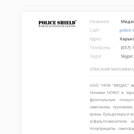
Название:
Мидас
Сайт:
police-
Адрес:
Харьк
Телефоны:
(057) 
Skype:
Skype: 
ОПИСАНИЕ МАГАЗИНА 
ООО "НПФ "МИДАС" яв
техники HOWO в Укра
фронтальные погрузч
самосвалы, грузовик
краны, бульдозеры и є
асфальтосмесители 
полуприцепы самосва