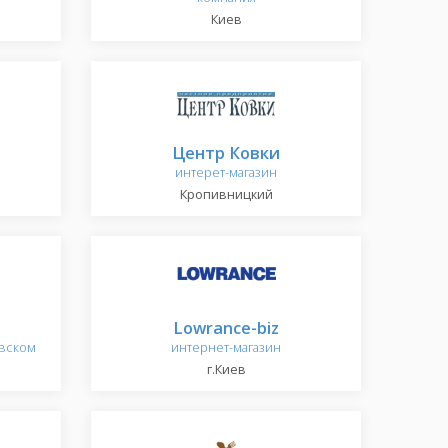
Киев
Центр Ковки
интерет-магазин
Кропивницкий
Lowrance-biz
овском
интернет-магазин
г.Киев