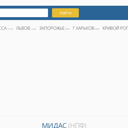
Найти
ССА
ЛЬВОВ
ЗАПОРОЖЬЕ
Г.ХАРЬКОВ
КРИВОЙ РО
(1578)
(1282)
(855)
(808)
МИДАС
(НПФ)