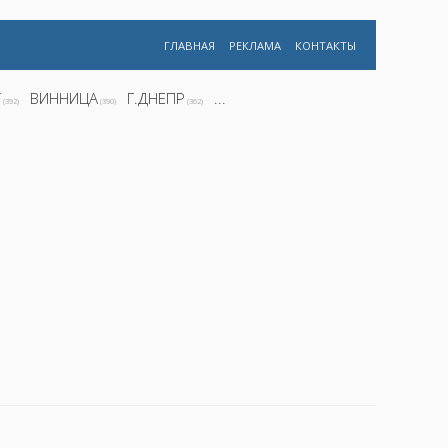
ГЛАВНАЯ
РЕКЛАМА
КОНТАКТЫ
Г
ВИННИЦА
Г.ДНЕПР
...
(392)
(390)
(362)