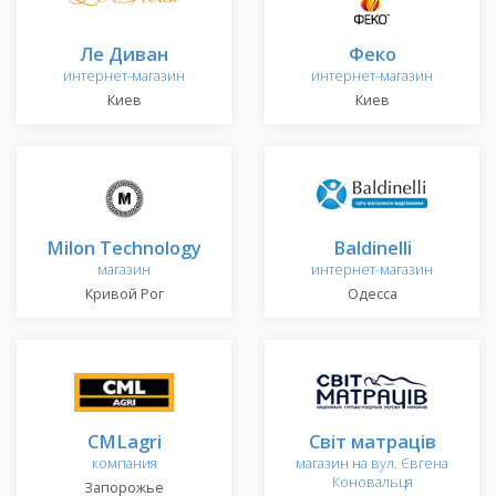
Ле Диван
Феко
интернет-магазин
интернет-магазин
Киев
Киев
Milon Technology
Baldinelli
магазин
интернет-магазин
Кривой Рог
Одесса
CMLagri
Світ матраців
компания
магазин на вул. Євгена
Коновальця
Запорожье