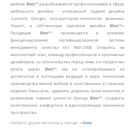
мебели
Blest
™ разрабатывается профессионалами в сфере
мебельного дизайна – итальянской студией дизайна
«Lauriero Design», конструктором-технологом Доменико
Лорато, и собственным «Центром дизайна
Blest
™».
Продукция
Blest
™ производится в условиях
функционирования сертифицированной системы
менеджмента качества ISO 9001:2008. Опираясь на
многолетний опыт, команду профессионалов и креативных
дизайнеров, на обязательства перед теми, кто предпочел
купить диван
Blest
™, мы не останавливаемся на
достигнутом и воплощаем ведущие в мире технологии
производства мягкой мебели в качественные и стильные
изделия. Наша цель - удивлять, радовать своих клиентов, и
реализовав главные ценности бренда
Blest
™, создавать
качественное, комфортное и вдохновляющее жизненное
пространство.
Найдите другие магазины в городе ⇢
Киев